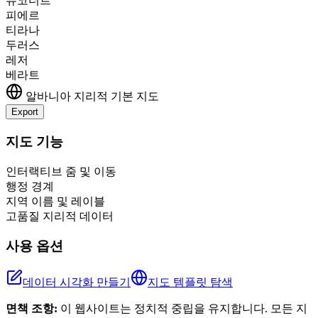
슈코더르
피에르
티라나
두러스
레저
베라트
알바니아
지리적 기본 지도
Export
Leaflet
|
©
OpenStreetMap
contributors
+
지도 기능
−
인터랙티브 줌 및 이동
행정 경계
지역 이름 및 레이블
고품질 지리적 데이터
사용 옵션
데이터 시각화 만들기
지도 템플릿 탐색
면책 조항:
이 웹사이트는 정치적 중립을 유지합니다. 모든 지