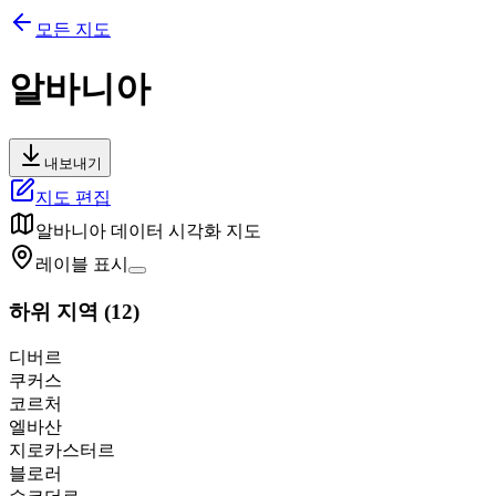
모든 지도
알바니아
내보내기
지도 편집
알바니아
데이터 시각화 지도
레이블 표시
하위 지역
(
12
)
디버르
쿠커스
코르처
엘바산
지로카스터르
블로러