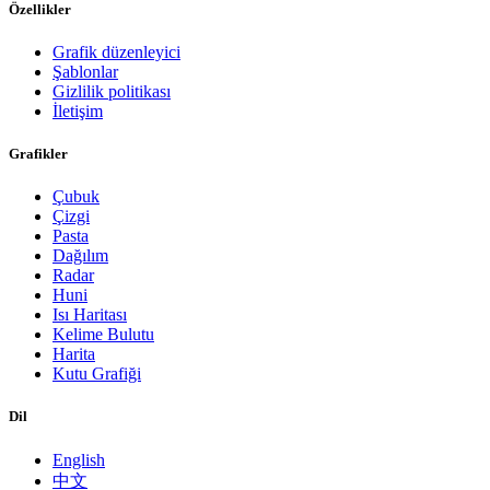
Özellikler
Grafik düzenleyici
Şablonlar
Gizlilik politikası
İletişim
Grafikler
Çubuk
Çizgi
Pasta
Dağılım
Radar
Huni
Isı Haritası
Kelime Bulutu
Harita
Kutu Grafiği
Dil
English
中文