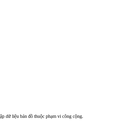
Leaflet
|
©
OpenStreetMap
contributors
tập dữ liệu bản đồ thuộc phạm vi công cộng.