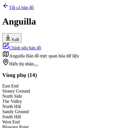
Tất cả bản đồ
Anguilla
Xuất
Chỉnh sửa bản đồ
Anguilla
Bản đồ trực quan hóa dữ liệu
Hiển thị nhãn
Vùng phụ
(
14
)
East End
Stoney Ground
North Side
The Valley
North Hill
Sandy Ground
South Hill
West End
Blowing Point