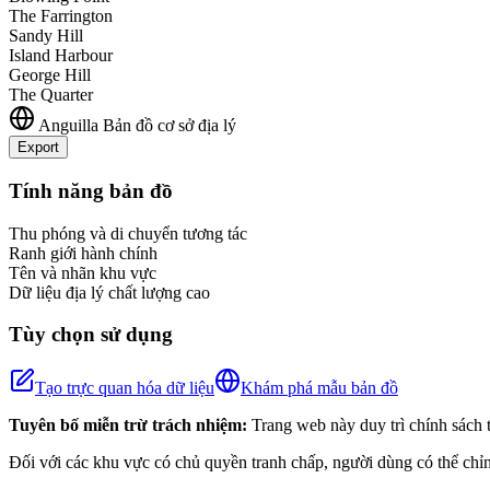
The Farrington
Sandy Hill
Island Harbour
George Hill
The Quarter
Anguilla
Bản đồ cơ sở địa lý
Export
+
Tính năng bản đồ
−
Thu phóng và di chuyển tương tác
Ranh giới hành chính
Tên và nhãn khu vực
Dữ liệu địa lý chất lượng cao
Tùy chọn sử dụng
Tạo trực quan hóa dữ liệu
Khám phá mẫu bản đồ
Tuyên bố miễn trừ trách nhiệm:
Trang web này duy trì chính sách t
Đối với các khu vực có chủ quyền tranh chấp, người dùng có thể chỉn