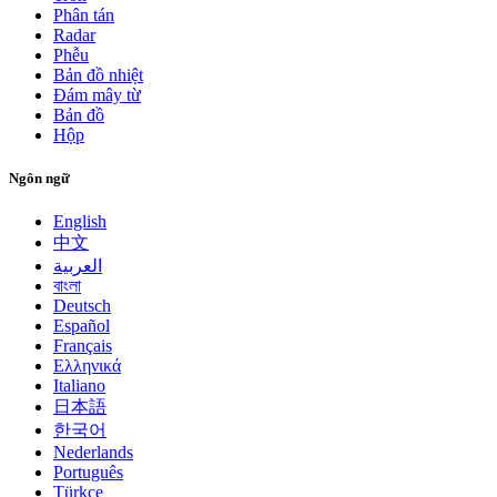
Phân tán
Radar
Phễu
Bản đồ nhiệt
Đám mây từ
Bản đồ
Hộp
Ngôn ngữ
English
中文
العربية
বাংলা
Deutsch
Español
Français
Ελληνικά
Italiano
日本語
한국어
Nederlands
Português
Türkçe