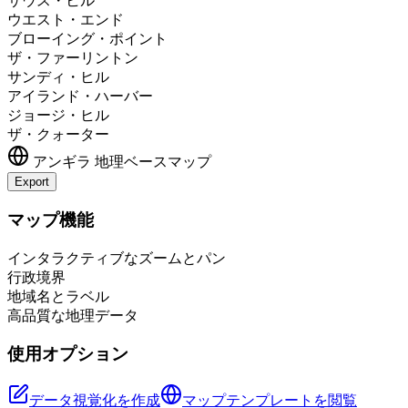
サウス・ヒル
ウエスト・エンド
ブローイング・ポイント
ザ・ファーリントン
サンディ・ヒル
アイランド・ハーバー
ジョージ・ヒル
ザ・クォーター
アンギラ
地理ベースマップ
Export
Leaflet
|
©
OpenStreetMap
contributors
+
マップ機能
−
インタラクティブなズームとパン
行政境界
地域名とラベル
高品質な地理データ
使用オプション
データ視覚化を作成
マップテンプレートを閲覧