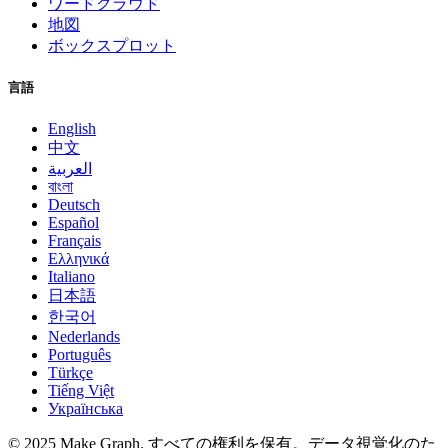
ワードクラウド
地図
ボックスプロット
言語
English
中文
العربية
বাংলা
Deutsch
Español
Français
Ελληνικά
Italiano
日本語
한국어
Nederlands
Português
Türkçe
Tiếng Việt
Українська
©
2025
Make Graph.
すべての権利を保有。データ視覚化のた