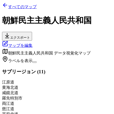
すべてのマップ
朝鮮民主主義人民共和国
エクスポート
マップを編集
朝鮮民主主義人民共和国
データ視覚化マップ
ラベルを表示
サブリージョン
(
11
)
江原道
黄海北道
咸鏡北道
羅先特別市
両江道
慈江道