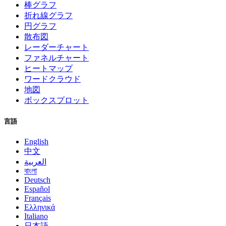
棒グラフ
折れ線グラフ
円グラフ
散布図
レーダーチャート
ファネルチャート
ヒートマップ
ワードクラウド
地図
ボックスプロット
言語
English
中文
العربية
বাংলা
Deutsch
Español
Français
Ελληνικά
Italiano
日本語