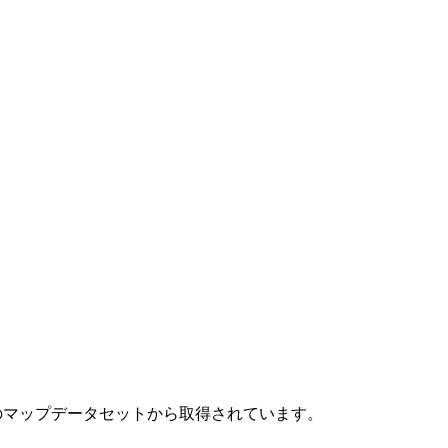
Leaflet
|
©
OpenStreetMap
contributors
のマップデータセットから取得されています。