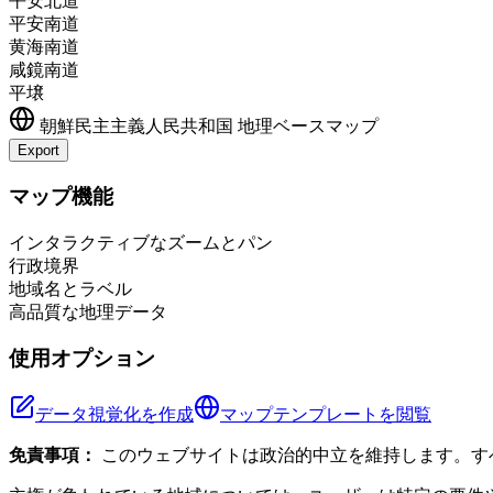
平安北道
平安南道
黄海南道
咸鏡南道
平壌
朝鮮民主主義人民共和国
地理ベースマップ
Export
+
マップ機能
−
インタラクティブなズームとパン
行政境界
地域名とラベル
高品質な地理データ
使用オプション
データ視覚化を作成
マップテンプレートを閲覧
免責事項：
このウェブサイトは政治的中立を維持します。す